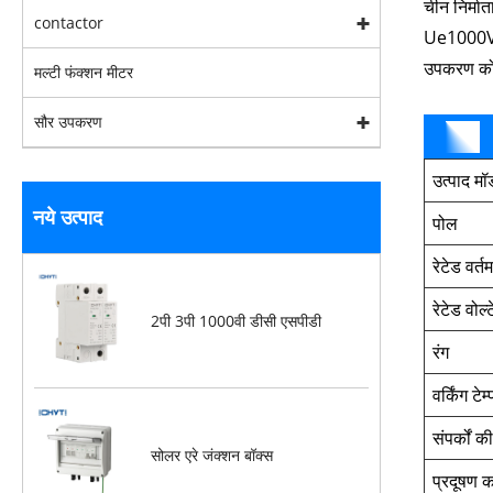
चीन निर्म
contactor
Ue1000VDC
उपकरण को 
मल्टी फंक्शन मीटर
सौर उपकरण
उत्पाद म
नये उत्पाद
पोल
रेटेड वर्त
रेटेड वोल
2पी 3पी 1000वी डीसी एसपीडी
रंग
वर्किंग टेम
संपर्कों क
सोलर एरे जंक्शन बॉक्स
प्रदूषण क