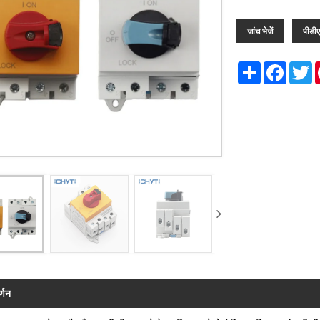
जांच भेजें
पीडी
Share
Facebo
T
र्णन