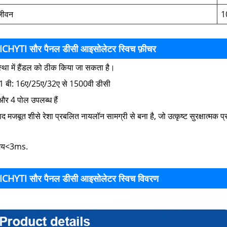
 जीवन
1
ICHYTI सौर पैनल डीसी आइसोलेटर स्विच फ़ीचर
्था में हैंडल को ठीक किया जा सकता है।
1 बी: 16ए/25ए/32ए से 1500वी डीसी
और 4 पोल उपलब्ध हैं
ाद मजबूत शीसे रेशा प्रबलित नायलॉन सामग्री से बना है, जो उत्कृष्ट सुरक्षात्मक 
मय<3ms.
ICHYTI सौर पैनल डीसी आइसोलेटर स्विच विवरण