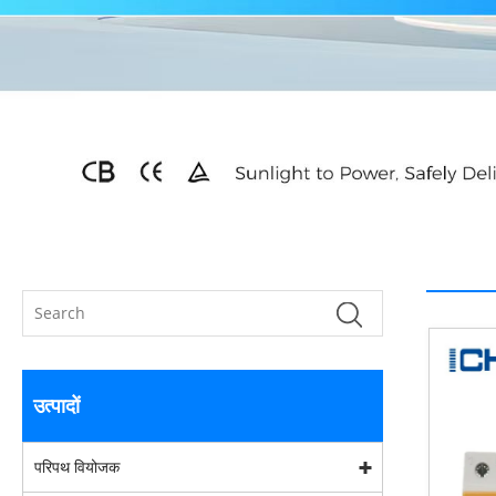
उत्पादों
परिपथ वियोजक