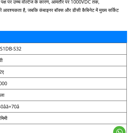
ी पक्ष पर उच्च वोल्टेज के कारण, आमतौर पर 1000VDC तक,
श्यकता है, जबकि कंबाइनर बॉक्स और डीसी कैबिनेट में मुख्य सर्किट
S1DB-S32
पी
2ए
000
ीला
40âã+70â
 मिमी