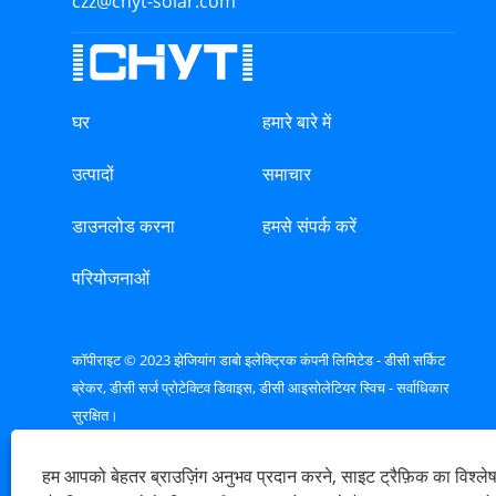
czz@chyt-solar.com
घर
हमारे बारे में
उत्पादों
समाचार
डाउनलोड करना
हमसे संपर्क करें
परियोजनाओं
कॉपीराइट © 2023 झेजियांग डाबो इलेक्ट्रिक कंपनी लिमिटेड - डीसी सर्किट
ब्रेकर, डीसी सर्ज प्रोटेक्टिव डिवाइस, डीसी आइसोलेटियर स्विच - सर्वाधिकार
सुरक्षित।
Links
Sitemap
RSS
XML
गोपनीयता नीति
हम आपको बेहतर ब्राउज़िंग अनुभव प्रदान करने, साइट ट्रैफ़िक का विश्ल