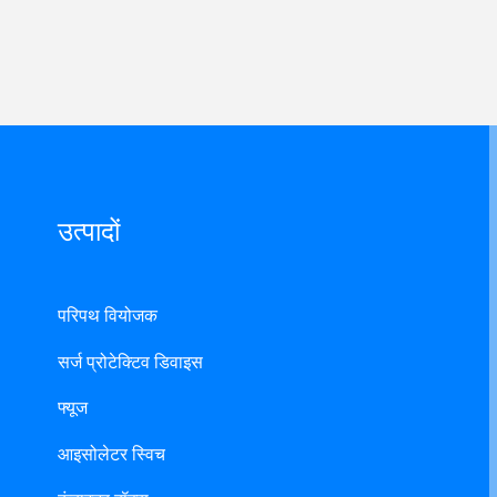
उत्पादों
परिपथ वियोजक
सर्ज प्रोटेक्टिव डिवाइस
फ्यूज
आइसोलेटर स्विच