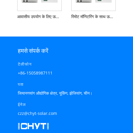
आवासीय उपयोग के लिए ऊर्जा मीटर
रिमोट मॉनिटरिंग के साथ ऊर्जा मीटर
हमसे संपर्क करें
टेलीफोन
+86-15058987111
पता
जियानगयांग औद्योगिक क्षेत्र, यूकिंग, झेजियांग, चीन।
ईमेल
czz@chyt-solar.com