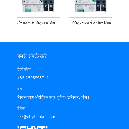
सौर मंडल के लिए स्वचालित चेंजओवर स्विच
100ए एटीएस चेंजओवर स्विच
हमसे संपर्क करें
टेलीफोन
+86-15058987111
पता
जियानगयांग औद्योगिक क्षेत्र, यूकिंग, झेजियांग, चीन।
ईमेल
czz@chyt-solar.com