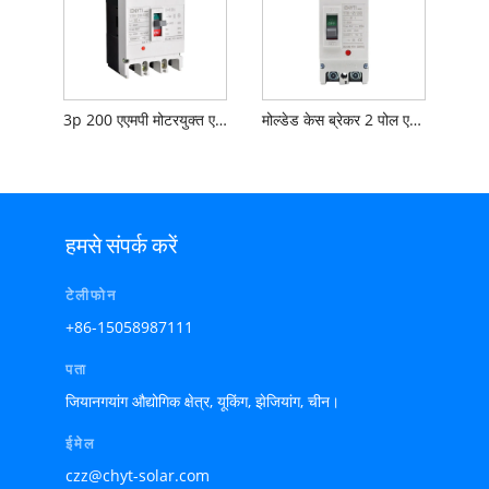
3p 200 एएमपी मोटरयुक्त एसी एमसीबी
मोल्डेड केस ब्रेकर 2 पोल एसी एमसीबी
हमसे संपर्क करें
टेलीफोन
+86-15058987111
पता
जियानगयांग औद्योगिक क्षेत्र, यूकिंग, झेजियांग, चीन।
ईमेल
czz@chyt-solar.com