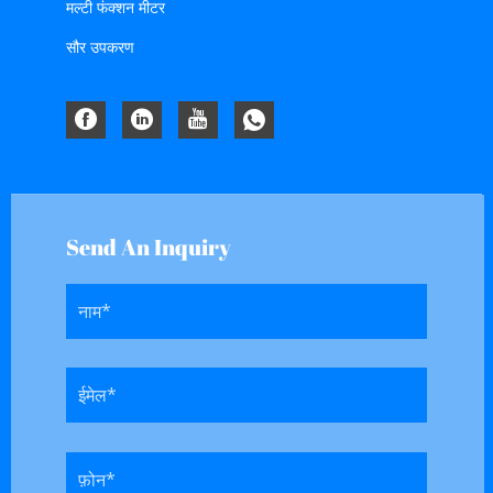
मल्टी फंक्शन मीटर
सौर उपकरण
Send An Inquiry